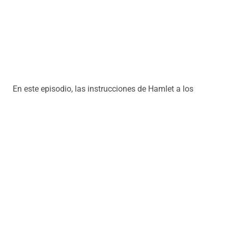
En este episodio, las instrucciones de Hamlet a los
actores en la versión de Rubén Szuchmacher y Lautaro
Vilo, en la voz del propio Lautaro, que también comparte
sus reflexiones sobre dramaturgia.
Ficha técnica:
Conducción: Claudia Ferradas.
Tristana producciones.
Producción:
Música: Jorge Diez
& Sweet Ga por Onyx Music (Artlist). Diseño gráfico:
Docke Diseño y
Malena y Sebastián Rimedio
Comunicación.
Episodio 10: con Flavia Pittella