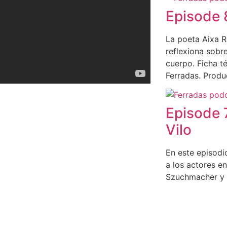
Episode 
La poeta Aixa 
reflexiona sobr
cuerpo. Ficha t
Ferradas. Produ
Episode 
Vilo
En este episodi
a los actores e
Szuchmacher y L