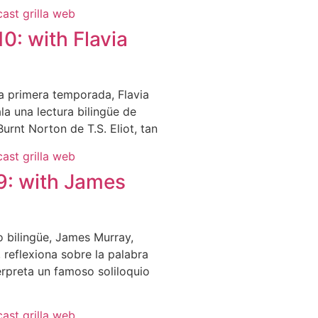
0: with Flavia
la primera temporada, Flavia
ala una lectura bilingüe de
urnt Norton de T.S. Eliot, tan
9: with James
o bilingüe, James Murray,
, reflexiona sobre la palabra
erpreta un famoso soliloquio