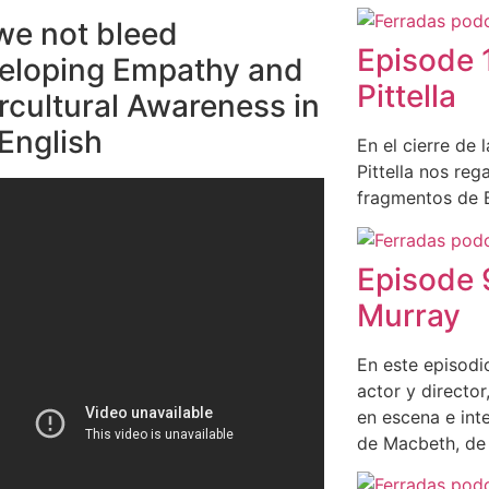
we not bleed
Episode 1
eloping Empathy and
Pittella
ercultural Awareness in
 English
En el cierre de 
Pittella nos reg
fragmentos de B
Episode 
Murray
En este episodi
actor y director
en escena e int
de Macbeth, de